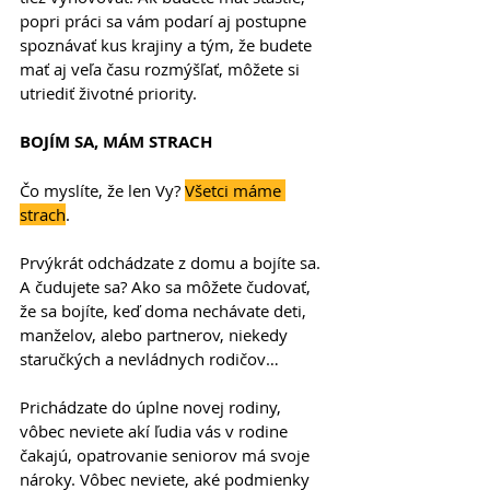
popri práci sa vám podarí aj postupne 
spoznávať kus krajiny a tým, že budete 
mať aj veľa času rozmýšľať, môžete si 
utriediť životné priority.
BOJÍM SA, MÁM STRACH
Čo myslíte, že len Vy? 
Všetci máme 
strach
.
Prvýkrát odchádzate z domu a bojíte sa. 
A čudujete sa? Ako sa môžete čudovať, 
že sa bojíte, keď doma nechávate deti, 
manželov, alebo partnerov, niekedy 
staručkých a nevládnych rodičov…
Prichádzate do úplne novej rodiny, 
vôbec neviete akí ľudia vás v rodine 
čakajú, opatrovanie seniorov má svoje 
nároky. Vôbec neviete, aké podmienky 