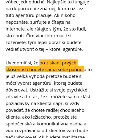
vôbec jednoduché. Najlepšie to funguje 
na doporučenie známej, ktorá už cez 
túto agentúru pracuje. Ak nikoho 
nepoznáte, surfujte a čítajte na 
internete, ale rátajte s tým, že sto ľudí, 
sto chutí. Čím viac informácií si 
zoženiete, tým lepší obraz si budete 
vedieť utvoriť o tej – ktorej agentúre.
Uvedomiť si, že 
po získaní prvých 
skúseností budete sama sebe paňou 
a to 
je už veľká výhoda pretože budete si 
môcť vybrať agentúru, ktorej budete 
dôverovať. Ustrážite si svoje psychické 
zdravie a to tak, že si môžete sama klásť 
požiadavky na klienta napr. si vždy 
povedať, že chcete radšej chodiaceho 
klienta, ako ležiaceho, pretože ste 
spoločenská a komunikatívna osoba a 
viac rozprávania od klientov vám bude 
tiež vyhovovať. Ak budete mať šťastie, 