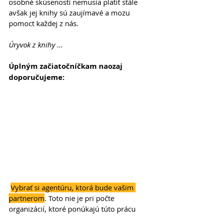
osobné skúsenosti nemusia platiť stále 
avšak jej knihy sú zaujímavé a mozu 
pomoct každej z nás. 
Úryvok z knihy ...
Úplným začiatočníčkam naozaj 
doporučujeme:
Vybrať si agentúru, ktorá bude vašim 
partnerom
. Toto nie je pri počte 
organizácií, ktoré ponúkajú túto prácu 