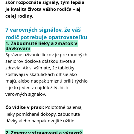
skôr rozpoznáte signály, tým lepšia 
je kvalita života vášho rodiča – aj 
celej rodiny.
7 varovných signálov, že váš 
rodič potrebuje opatrovateľku
1. Zabudnuté lieky a zmätok v 
dávkovaní
Správne užívanie liekov je pre mnohých 
seniorov doslova otázkou života a 
zdravia. Ak si všímate, že tabletky 
zostávajú v škatuličkách dlhšie ako 
majú, alebo naopak zmiznú príliš rýchlo 
– je to jeden z najdôležitýchích 
varovných signálov.
Čo vidíte v praxi: 
Polototné balenia, 
lieky pomíchané dokopy, zabudnuté 
dávky alebo naopak dvojité užitie.
2. Zmeny v stravovaní a výrazný 