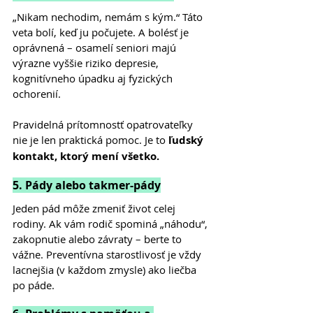
„Nikam nechodim, nemám s kým.“ Táto 
veta bolí, keď ju počujete. A bolésť je 
oprávnená – osamelí seniori majú 
výrazne vyššie riziko depresie, 
kognitívneho úpadku aj fyzických 
ochorenií.
Pravidelná prítomnostť opatrovateľky 
nie je len praktická pomoc. Je to 
ľudský 
kontakt, ktorý mení všetko.
5. Pády alebo takmer-pády
Jeden pád môže zmeniť život celej 
rodiny. Ak vám rodič spominá „náhodu“, 
zakopnutie alebo závraty – berte to 
vážne. Preventívna starostlivosť je vždy 
lacnejšia (v každom zmysle) ako liečba 
po páde.