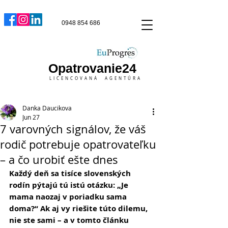
0948 854 686
Opatrovanie24
LICENCOVANÁ AGENTÚRA
Danka Daucikova
Jun 27
7 varovných signálov, že váš
rodič potrebuje opatrovateľku
– a čo urobiť ešte dnes
Každý deň sa tisíce slovenských 
rodín pýtajú tú istú otázku: „Je 
mama naozaj v poriadku sama 
doma?“ Ak aj vy riešite túto dilemu, 
nie ste sami – a v tomto článku 