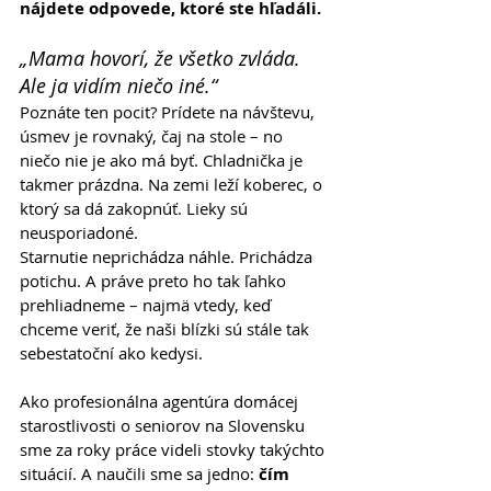
nájdete odpovede, ktoré ste hľadáli.
„Mama hovorí, že všetko zvláda. 
Ale ja vidím niečo iné.“
Poznáte ten pocit? Prídete na návštevu, 
úsmev je rovnaký, čaj na stole – no 
niečo nie je ako má byť. Chladnička je 
takmer prázdna. Na zemi leží koberec, o 
ktorý sa dá zakopnúť. Lieky sú 
neusporiadoné.
Starnutie neprichádza náhle. Prichádza 
potichu. A práve preto ho tak ľahko 
prehliadneme – najmä vtedy, keď 
chceme veriť, že naši blízki sú stále tak 
sebestatoční ako kedysi.
Ako profesionálna agentúra domácej 
starostlivosti o seniorov na Slovensku 
sme za roky práce videli stovky takýchto 
situácií. A naučili sme sa jedno: 
čím 