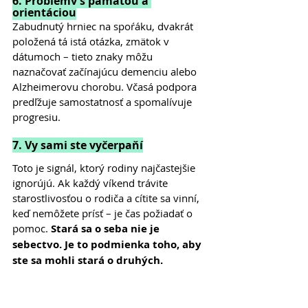
6. Problémy s pamäťou a 
orientáciou
Zabudnutý hrniec na spoŕáku, dvakrát 
položená tá istá otázka, zmätok v 
dátumoch – tieto znaky môžu 
naznačovať začínajúcu demenciu alebo 
Alzheimerovu chorobu. Včasá podpora 
predľžuje samostatnosť a spomalívuje 
progresiu.
7. Vy sami ste vyčerpaňí
Toto je signál, ktorý rodiny najčastejšie 
ignorújú. Ak každý víkend trávite 
starostlivosťou o rodiča a cítite sa vinní, 
keď nemôžete prísť – je čas požiadať o 
pomoc. 
Stará sa o seba nie je 
sebectvo. Je to podmienka toho, aby 
ste sa mohli stará o druhých.