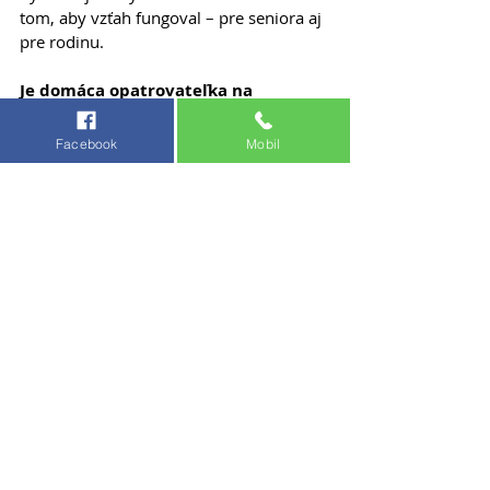
tom, aby vzťah fungoval – pre seniora aj 
pre rodinu.
Je domáca opatrovateľka na 
Slovensku dotovaná štátom?
Áno, v mnohých prípadoch je možné 
Facebook
Mobil
čerpať príspevok na opatrovanie alebo 
príspevok na kompenzáciu TŽP. Viac 
informácií nájdete tu.
 Radi vás 
prevedieme možnosťami.
Aká je cena domácej opatrovateľky?
Cena závisí od rozsahu a intenzity 
starostlivosti. Poskytneme vám 
transparentnú cenovú ponuku po 
konzultácii – bez skrytých poplatkov.
Záver: Tá najdôležitejšia 
myšlienka
Vedieť kedy váš rodič potrebuje 