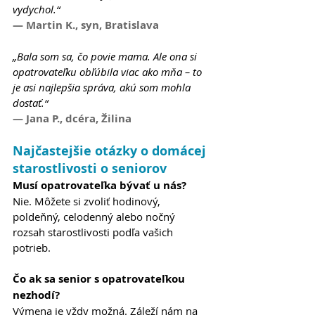
vydychol.“
— Martin K., syn, Bratislava
„Bala som sa, čo povie mama. Ale ona si 
opatrovateľku obľúbila viac ako mňa – to 
je asi najlepšia správa, akú som mohla 
dostať.“
— Jana P., dcéra, Žilina
Najčastejšie otázky o domácej 
starostlivosti o seniorov
Musí opatrovateľka bývať u nás?
Nie. Môžete si zvoliť hodinový, 
poldeňný, celodenný alebo nočný 
rozsah starostlivosti podľa vašich 
potrieb.
Čo ak sa senior s opatrovateľkou 
nezhodí?
Výmena je vždy možná. Záleží nám na 