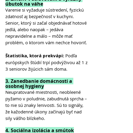
úbutok na váhe
Varenie si vyžaduje sústredení, fyzickú 
zdatnosť aj bezpečnosť v kuchyni. 
Senior, ktorý si začal objednávať hotové 
jedlá, alebo naopak – jedáva 
nepravidelne a málo – môže mať 
problém, o ktorom vám nechce hovoriť.
Štatistika, ktorá prekvápi: 
Podľa 
európskych štúdií trpí podvýživou až 1 z 
3 seniorov žijúcich sám doma.
3. Zanedbanie domácnosti a 
osobnej hygieny
Neupratované miestnosti, neobleené 
pyžamo v poludnie, zabudnutá sprcha – 
to nie sú znaky lenivosti. Sú to signály, 
že kažodenné úkony začínajú byť nad 
sily vášho blízkeho.
4. Sociálna izolácia a smútok