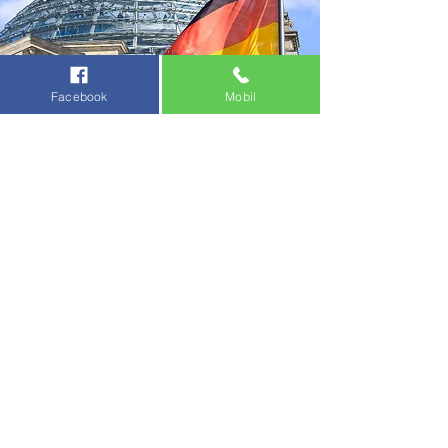
Facebook
Mobil
Práca Nemecko - Opatrovanie
seniorov
​Hľadáte prácu v zahraničí?
Opatrovanie Nemecko
poskytuje stabilnú
prácu na trvalý úväzok, bonusy, odvody
hradené aj počas turnusového voľna.
Opatrovateľský kurz nie je potrebný.
V
prípade že
neviete po nemecky
,
poskytneme vám
kurz nemčiny
a po
umiestnení vám cenu vrátime.