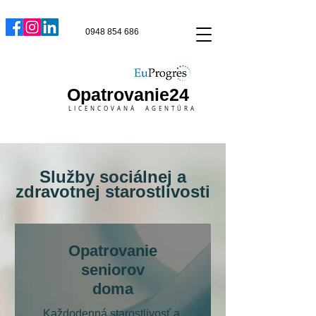
0948 854 686
Opatrovanie24
LICENCOVANÁ AGENTÚRA
Služby sociálnej a
zdravotnej starostlivosti
Opatrovanie
seniorov
doma
Každodenná starostlivosť a