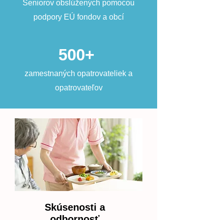
Seniorov obslúžených pomocou
podpory EÚ fondov a obcí
500+
zamestnaných opatrovateliek a
opatrovateľov
Skúsenosti a
odbornosť