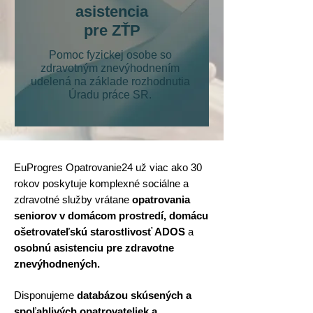
asistencia
pre ZŤP
Pomoc fyzickej osobe so
zdravotným znevýhodnením
udelená na základe rozhodnutia
Úradu práce SR.
EuProgres Opatrovanie24 už viac ako 30
rokov poskytuje komplexné sociálne a
zdravotné služby vrátane
opatrovania
seniorov v domácom prostredí,
domácu
ošetrovateľskú starostlivosť ADOS
a
osobnú asistenciu pre zdravotne
znevýhodnených.
Disponujeme
databázou skúsených a
spoľahlivých opatrovateliek a