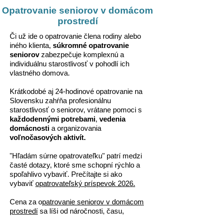
Opatrovanie seniorov v domácom
prostredí
Či už ide o opatrovanie člena rodiny alebo
iného klienta,
súkromné opatrovanie
seniorov
zabezpečuje komplexnú a
individuálnu starostlivosť v pohodlí ich
vlastného domova.
Krátkodobé aj 24-hodinové opatrovanie na
Slovensku zahŕňa profesionálnu
starostlivosť o seniorov, vrátane pomoci s
každodennými potrebami
,
vedenia
domácnosti
a organizovania
voľnočasových aktivít.
"Hľadám súrne opatrovateľku" patrí medzi
časté dotazy, ktoré sme schopní rýchlo a
spoľahlivo vybaviť. Prečítajte si ako
vybaviť
opatrovateľský príspevok 2026.
Cena za o
patrovanie seniorov v domácom
prostredí
sa líši od náročnosti, času,