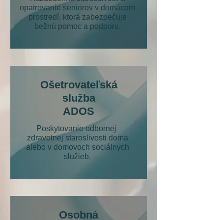
opatrovanie seniorov v domácom
prostredí, ktorá zabezpečuje
bežnú pomoc a podporu.
Ošetrovateľská
služba
ADOS
Poskytovanie odbornej
zdravotnej staroslivosti doma
alebo v domovoch sociálnych
služieb.
Osobná