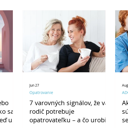
Jun 27
Aug
Opatrovanie
AD
ebo
7 varovných signálov, že váš
Ak
ko sa
rodič potrebuje
s
eď už
opatrovateľku – a čo urobiť
s