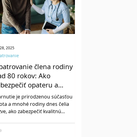
 28, 2025
atrovanie
patrovanie člena rodiny
ad 80 rokov: Ako
abezpečiť opateru a
ároveň pohodu doma
arnutie je prirodzenou súčasťou
vota a mnohé rodiny dnes čelia
zve, ako zabezpečiť kvalitnú
arostlivosť o svojich blízkych vo
ššom veku. Častokrát dostávame
ázku o tom ako zabezpečiť