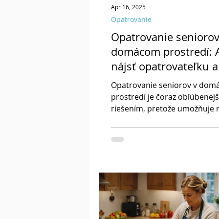
Apr 16, 2025
Opatrovanie
Opatrovanie seniorov
domácom prostredí: 
nájsť opatrovateľku a
vybavit opatrovateľsk
Opatrovanie seniorov v do
príspevok na rodiča?
prostredí je čoraz obľúbenej
riešením, pretože umožňuje
a starým rodičom zostať v 
bezpečnom prostredí. Ak hľa
postup, ako vybaviť opatrova
príspevok na rodiča, domáca
starostlivosť vám môže výra
uľahčiť starostlivosť aj finanč
zabezpečenie.