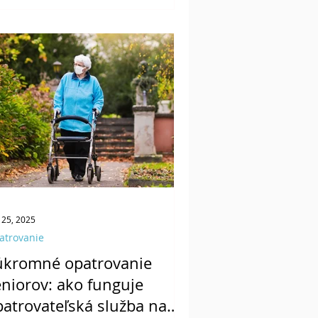
atrovanie člena rodiny nad 80
kov.
 25, 2025
atrovanie
úkromné opatrovanie
eniorov: ako funguje
patrovateľská služba na