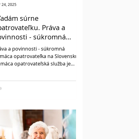
 24, 2025
ľadám súrne
atrovateľku. Práva a
ovinnosti - súkromná
omáca opatrovateľka na
áva a povinnosti - súkromná
lovensku
máca opatrovateľka na Slovensku.
máca opatrovateľská služba je
ležitou súčasťou sociálnej
rostlivosti