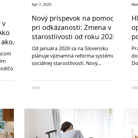
Apr 7, 2025
Mar
Nový príspevok na pomoc
H
 v
pri odkázanosti: Zmena v
op
Ako
starostlivosti od roku 2026
p
 ako
d
Od januára 2026 sa na Slovensku
Pr
ý
mácom
S
plánuje významná reforma systému
do
ším
sociálnej starostlivosti. Nový
Do
 rodičom
príspevok na pomoc pri odkázanosti
dô
známom a
(PPO) nah
sta
dáte
teľský
zne
né