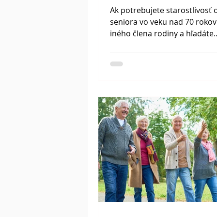
rodiča nad 70 rokov
Ak potrebujete starostlivosť 
seniora vo veku nad 70 rokov
iného člena rodiny a hľadáte
spoľahlivú opatrovateľku, má
Slovensku viacero možností, 
zabezpečiť kvalitnú starostliv
domácom prostredí. Či už ide
krátkodobú pomoc alebo dl
opatrovanie člena rodiny, exi
agentúry aj súkromné opatro
ktoré ponúkajú profesionálne
priamo u vás doma. Opatrova
renomovaná agentúra pre
opatrovateľky na Slovensku, 
viac ako