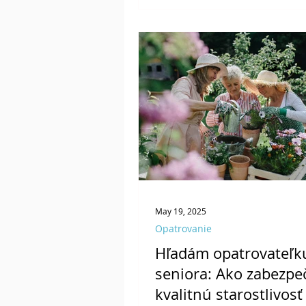
lásku a trpezlivosť, ale aj od
prístup. Vďaka službám, kto
Opatrovanie24.com, môžete 
blízkym dopriať starostlivosť
pohodlí domova — ľudsky, b
profesionálne.
May 19, 2025
Opatrovanie
Hľadám opatrovateľk
seniora: Ako zabezpeč
kvalitnú starostlivosť