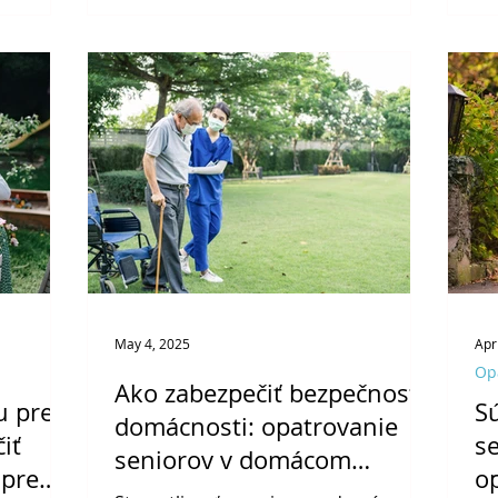
borný
op
ré ponúka
ro
svojim
 priamo v
ezpečne a
May 4, 2025
Apr
Op
Ako zabezpečiť bezpečnosť
u pre
S
domácnosti: opatrovanie
iť
s
seniorov v domácom
 pre
o
prostredí