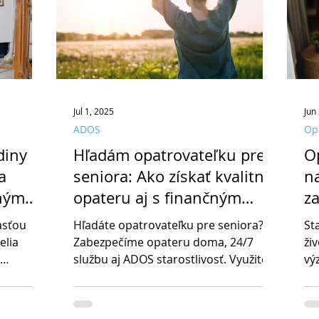
ti.
Jul 1, 2025
Jun
ADOS
Op
diny
Hľadám opatrovateľku pre
O
a
seniora: Ako získať kvalitnú
n
rným
opateru aj s finančným
z
príspevkom od štátu
z
asťou
Hľadáte opatrovateľku pre seniora?
St
elia
Zabezpečíme opateru doma, 24/7
ži
službu aj ADOS starostlivosť. Využite
vý
h vo
zvýšený príspevok na opatrovanie v
st
ena
2025.
vy
je nielen
ot