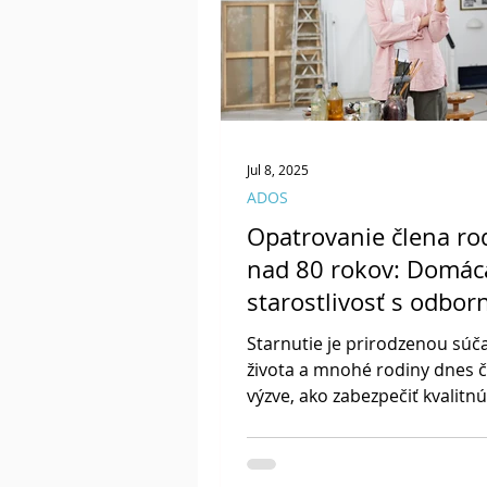
s rôznym stupňom odkázanos
Jul 8, 2025
ADOS
Opatrovanie člena ro
nad 80 rokov: Domác
starostlivosť s odbo
prístupom
Starnutie je prirodzenou súč
života a mnohé rodiny dnes č
výzve, ako zabezpečiť kvalitnú
starostlivosť o svojich blízkyc
vyššom veku. Opatrovanie čl
rodiny nad 80 rokov si vyžadu