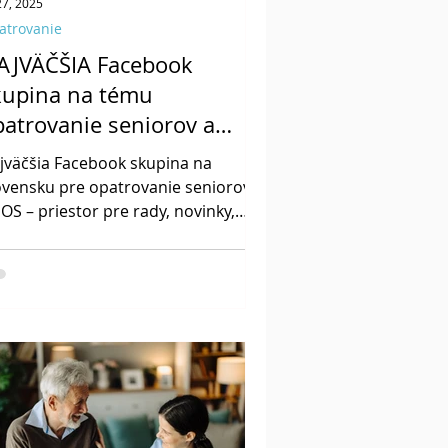
 27, 2025
atrovanie
AJVÄČŠIA Facebook
kupina na tému
patrovanie seniorov a
omáca odborná
jväčšia Facebook skupina na
etrovateľská starostlivosť
ovensku pre opatrovanie seniorov a
ADOS)
OS – priestor pre rady, novinky,
menu skúseností a kontakty na
skytovateľov. Vkladajte inzeráty,
tajte sa a vyhľadávajte služby v
lasti domácej starostlivosti. Pridajte
 k aktívnej komunite:
cebook.com/groups/opatrovanieslo
nsko