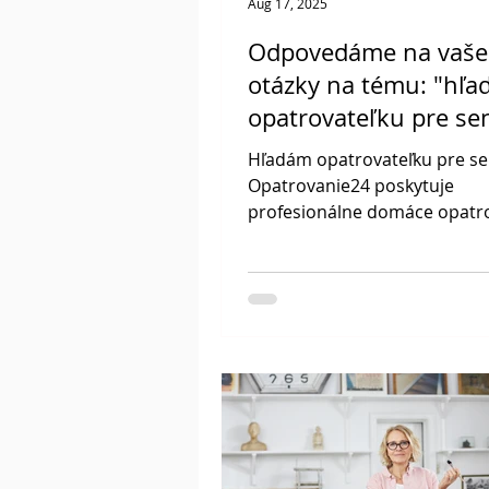
Aug 17, 2025
Odpovedáme na vaše
otázky na tému: "hľ
opatrovateľku pre sen
Hľadám opatrovateľku pre se
Opatrovanie24 poskytuje
profesionálne domáce opatr
seniorov v Banskej Bystrici a
Slovensku. Ponúkame 24-hod
4–8 hodinové služby, individu
prispôsobené plány starostliv
podporu samoplatenia, EÚ f
obecných príspevkov. Naši
kvalifikovaní opatrovatelia p
hygienou, podávaním liekov,
prípravou jedál a bezpečnou
domácou starostlivosťou pre