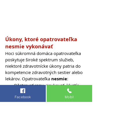
Úkony, ktoré opatrovateľka 
nesmie vykonávať
Hoci súkromná domáca opatrovateľka 
poskytuje široké spektrum služieb, 
niektoré zdravotnícke úkony patria do 
kompetencie zdravotných sestier alebo 
lekárov. Opatrovateľka 
nesmie
:
Ošetrovať rany, cievkovať, klystír 
Merať krvný tlak a pulz 
Facebook
Mobil
Odober krvi, infúzie, injekcie 
Ošetrovať dekubity, vredy, 
preväzovať 
Vyživovať pacienta sondou 
Vymieňať permanentný katéter 