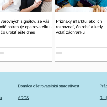
 varovných signálov, že váš
Príznaky infarktu: ako ich
odič potrebuje opatrovateľku –
rozpoznať, čo robiť a kedy
 čo urobiť ešte dnes
volať záchranku
Domáca ošetrovateľská starostlivost
Prá
ku
ADOS
Rady