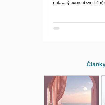
(takzvaný burnout syndróm) 
zamieňa za stres. Zatiaľ čo st
môžete...
Články