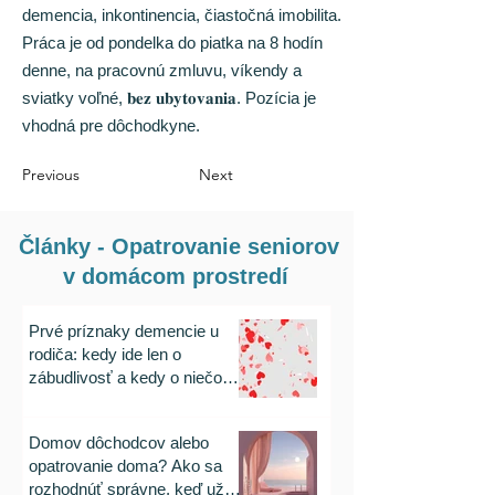
demencia, inkontinencia, čiastočná imobilita.
Práca je od pondelka do piatka na 8 hodín
denne, na pracovnú zmluvu, víkendy a
sviatky voľné, 𝐛𝐞𝐳 𝐮𝐛𝐲𝐭𝐨𝐯𝐚𝐧𝐢𝐚. Pozícia je
vhodná pre dôchodkyne.
Previous
Next
Články - Opatrovanie seniorov
v domácom prostredí
Prvé príznaky demencie u
rodiča: kedy ide len o
zábudlivosť a kedy o niečo
vážnejšie
Domov dôchodcov alebo
opatrovanie doma? Ako sa
rozhodnúť správne, keď už