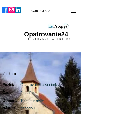
0948 854 686
Opatrovanie24
LICENCOVANÁ AGENTÚRA
Zohor
Pozícia
Opatrovateľka seniorky
Čas
8 hodín
Odmena
1000 eur netto
Nástup
dohodou