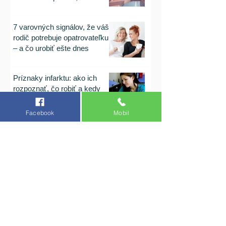
rodičia nezvládajú byť sami
7 varovných signálov, že váš
rodič potrebuje opatrovateľku
– a čo urobiť ešte dnes
Príznaky infarktu: ako ich
rozpoznať, čo robiť a kedy
volať záchranku
Facebook
Mobil
Súkromná opatrovateľka
Opatrovanie seniorov v domácom prostredí
Opatrovanie člena rodiny
Hľadám súrne opatrovateľku