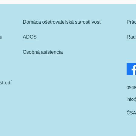
Domáca ošetrovateľská starostlivost
Prá
ku
ADOS
Rady
Osobná asistencia
tredí
0948
info
ČSA