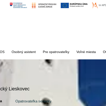
OS
Osobný asistent
Pre opatrovateľky
Voľné miesta
O
cký Lieskovec
ia
Opatrovateľka seniorky