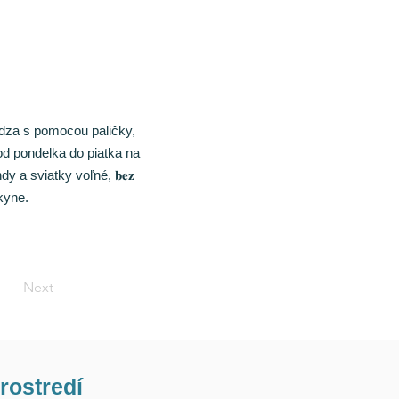
ôdza s pomocou paličky,
od pondelka do piatka na
 a sviatky voľné, 𝐛𝐞𝐳
dkyne.
Next
rostredí