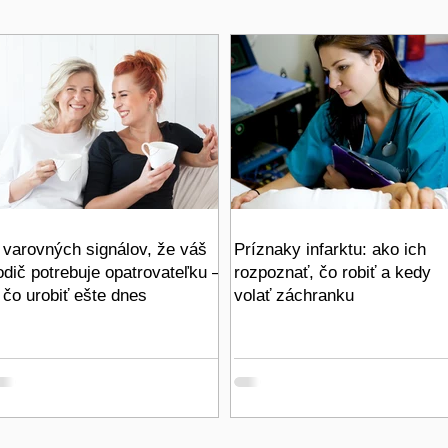
 varovných signálov, že váš
Príznaky infarktu: ako ich
odič potrebuje opatrovateľku –
rozpoznať, čo robiť a kedy
 čo urobiť ešte dnes
volať záchranku