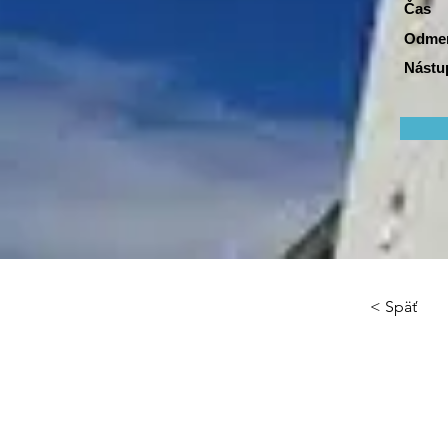
Čas
Odme
Nástu
< Späť