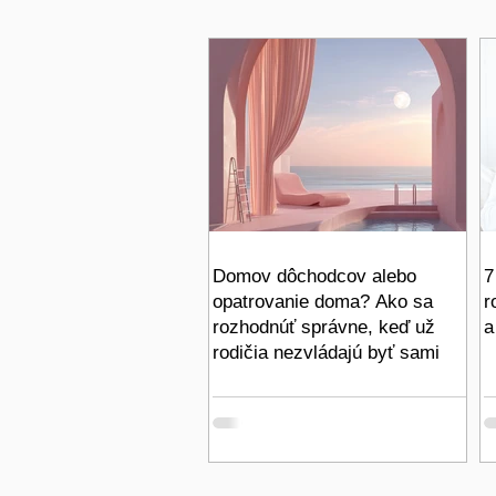
Domov dôchodcov alebo
7
opatrovanie doma? Ako sa
r
rozhodnúť správne, keď už
a
rodičia nezvládajú byť sami