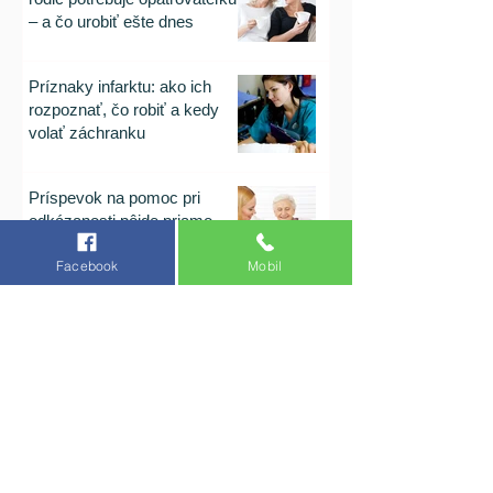
– a čo urobiť ešte dnes
Príznaky infarktu: ako ich
rozpoznať, čo robiť a kedy
volať záchranku
Príspevok na pomoc pri
odkázanosti pôjde priamo
odkázanej osobe, zákon
Facebook
Mobil
schválený.
Súkromná opatrovateľka
Opatrovanie seniorov v domácom prostredí
Opatrovanie člena rodiny