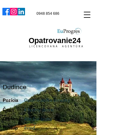
0948 854 686
Opatrovanie24
LICENCOVANÁ AGENTÚRA
Dudince
Pozícia
Opatrovateľka seniorky
Čas
4 hodiny denne
Odmena
408 Eur brutto
Nástup
ihneď