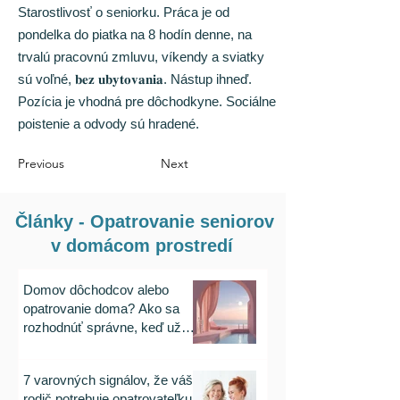
Starostlivosť o seniorku. Práca je od
pondelka do piatka na 8 hodín denne, na
trvalú pracovnú zmluvu, víkendy a sviatky
sú voľné, 𝐛𝐞𝐳 𝐮𝐛𝐲𝐭𝐨𝐯𝐚𝐧𝐢𝐚. Nástup ihneď.
Pozícia je vhodná pre dôchodkyne. Sociálne
poistenie a odvody sú hradené.
Previous
Next
Články - Opatrovanie seniorov
v domácom prostredí
Domov dôchodcov alebo
opatrovanie doma? Ako sa
rozhodnúť správne, keď už
rodičia nezvládajú byť sami
7 varovných signálov, že váš
rodič potrebuje opatrovateľku