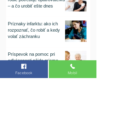
– a čo urobiť ešte dnes
Príznaky infarktu: ako ich
rozpoznať, čo robiť a kedy
volať záchranku
Príspevok na pomoc pri
odkázanosti pôjde priamo
odkázanej osobe, zákon
Facebook
Mobil
schválený.
Súkromná opatrovateľka
Opatrovanie seniorov v domácom prostredí
Opatrovanie člena rodiny