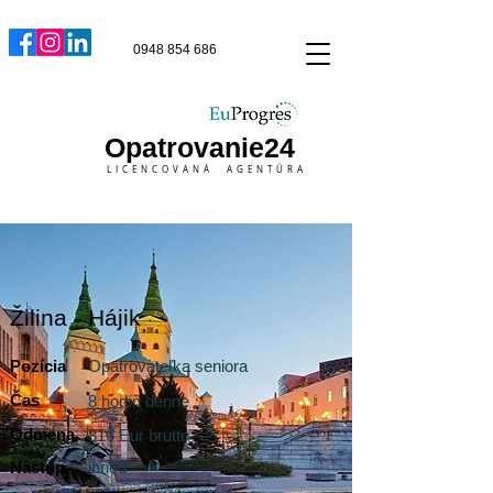
0948 854 686
Opatrovanie24
LICENCOVANÁ AGENTÚRA
Žilina - Hájik
Pozícia
Opatrovateľka seniora
Čas
8 hodín denne
Odmena
816 Eur brutto
Nástup
ihneď