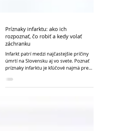
Príznaky infarktu: ako ich
rozpoznať, čo robiť a kedy volať
záchranku
Infarkt patrí medzi najčastejšie príčiny
úmrtí na Slovensku aj vo svete. Poznať
príznaky infarktu je kľúčové najmä pre
ľudí, ktorí opatrujú seniorov alebo žijú s
osobami so srdcovými ochoreniami.
Tento článok vysvetľuje, ako infarkt
rozpoznať, ako dlho trvajú príznaky, čo
robiť pri podozrení na infarkt a prečo je
pokoj, minimálny pohyb a rýchla odborná